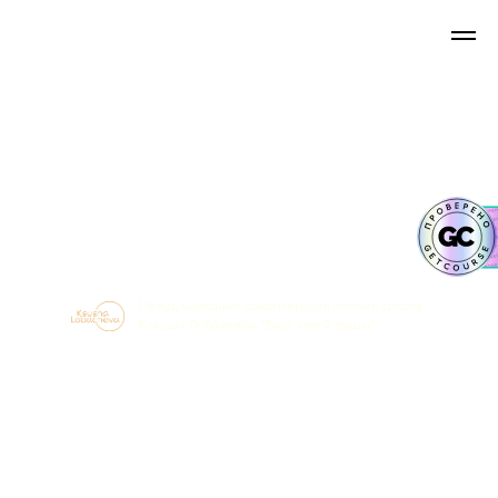
Международная кондитерская онлайн школа
Ксюши Лобачевой "Вкус моей души"
Приглашает Вас
на курс "Чизкейки"