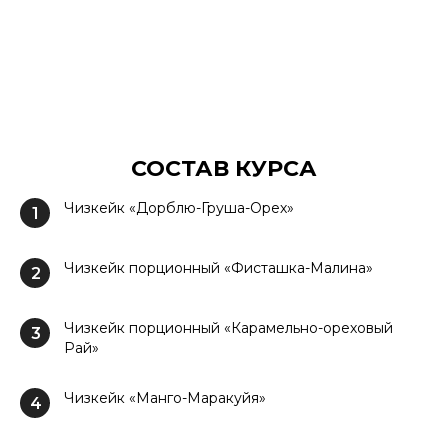
СОСТАВ КУРСА
Чизкейк «Дорблю-Груша-Орех»
1
Чизкейк порционный «Фисташка-Малина»
2
Чизкейк порционный «Карамельно-ореховый
3
Рай»
Чизкейк «Манго-Маракуйя»
4