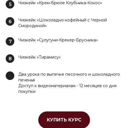
Чизкейк «Крем-брюле Клубника-Кокос»
5
Чизкейк «Шоколадно-кофейный с Черной
6
Смородиной»
Чизкейк «Сулугуни-Крекер-Брусника»
7
Чизкейк «Тирамису»
8
Два урока по выпечке песочного и шоколадного
печенья
Доступ к видеоматериалам - 12 месяцев со дня
покупки
КУПИТЬ КУРС