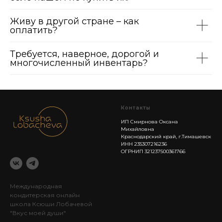
Живу в другой стране – как
оплатить?
Требуется, наверное, дорогой и
многочисленный инвентарь?
Контакты
ИП Смирнова Оксана
Михайловна
Краснодарский край, г.Тимашевск
ИНН 235307216236
ОГРНИП 321237500361766
Международная
кондитерская онлайн
школа Ксюши Лобачевой
"Вкус моей души"