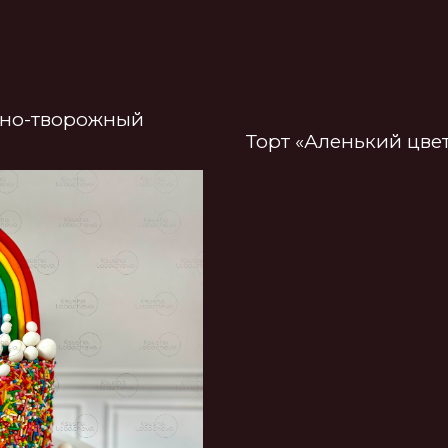
(Бонусный урок) Кейк-попсы