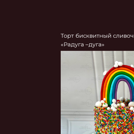
Открытый торт с медовыми
коржами «Медовая цифра»