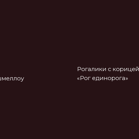
Рогалики с корицей и грецки
«Рог единорога»
лоу