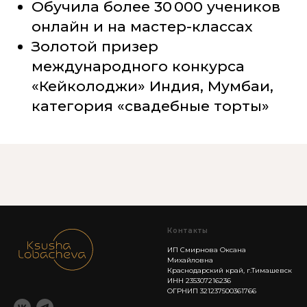
Открытый торт с медовыми коржами
«Медовая цифра»
Контакты
ИП Смирнова Оксана
Михайловна
Краснодарский край, г.Тимашевск
ИНН 235307216236
ОГРНИП 321237500361766