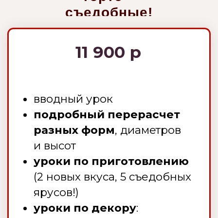
успешной сдачи домашнего
съедобные!
задания
доступ к курсу 12 месяцев
обратная связь:
возможность задать вопрос
под видео-уроками
КУПИТЬ