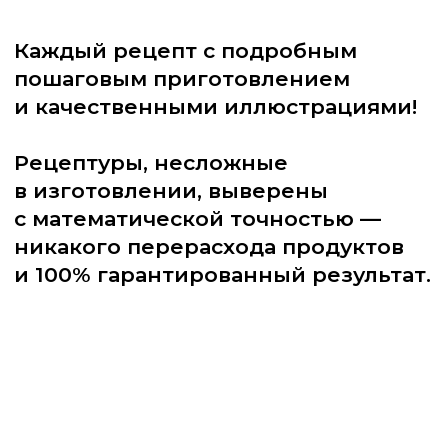
В КНИГЕ
8 бисквитных тортов:
«Фисташковый с малиной»
«Цитрус»
«Черничнго-творожный»
«Капучино-Бейлис»
«Ягодный микс»
«Ванильный с манго
и маракуйей»
«Сникерс»
«Рафаэлло»
и 11 кексовых тортов:
«Трюфельный»
«Шоколадный ананас»
«Песочный ванильно-
малиновый»
«Клубнично-маковый»
«Карамельная груша»
«Морковно-апельсиновый»
«Чизкейк со смородиновым