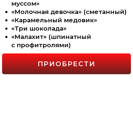
9-й год в сфере преподавания
Лауреат премии Лидеры онлайн-
образования ГетКурс
Судья международного
чемпионата
по антигравитационным тортам
и конкурса Тортида
Автор книги «Торт моей души»
Автор статей, фото на обложке,
в журнале «Торт Деко»
Обучила более 30 000 учеников
онлайн и на мастер-классах
Золотой призер международного
конкурса «Кейколоджи» Индия,
Мумбаи, категория
«свадебные торты»
КУПИТЬ ЭЛЕКТРОННУЮ
КНИГУ