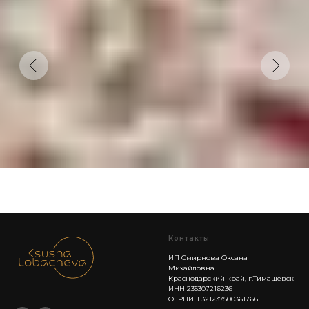
Контакты
ИП Смирнова Оксана
Михайловна
Краснодарский край, г.Тимашевск
ИНН 235307216236
ОГРНИП 321237500361766