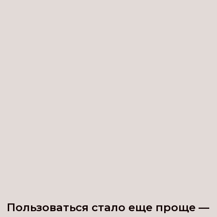
Пользоваться стало еще проще —
книга всегда у Вас в доступе под
рукой — можно открыть
на любом устройстве!
19 САМЫХ ВКУСНЫХ РЕЦЕПТОВ
,
проверенных временем
и тысячами довольных клиентов!
Эти торты не нуждаются
в рекламе —каждый из них — это
Эверест вкуса и удовольствия!