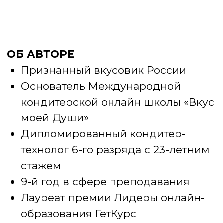
В предложении не участвуют курсы: Академия Кондитера,
Шеф-кондитер (диплом), Гравитация вкуса, курсы
по зефирной флористике