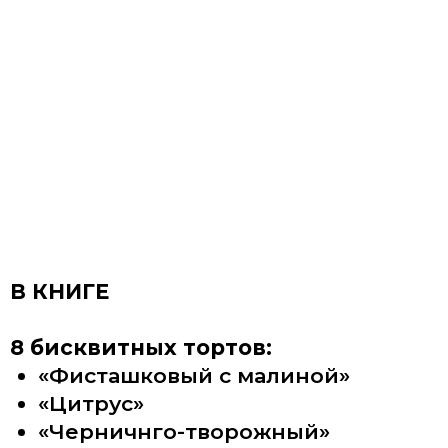
муссом»
«Молочная девочка» (сметанный)
«Карамельный медовик»
«Три шоколада»
«Малахит» (шпинатный
с профитролями)
ПРИОБРЕСТИ