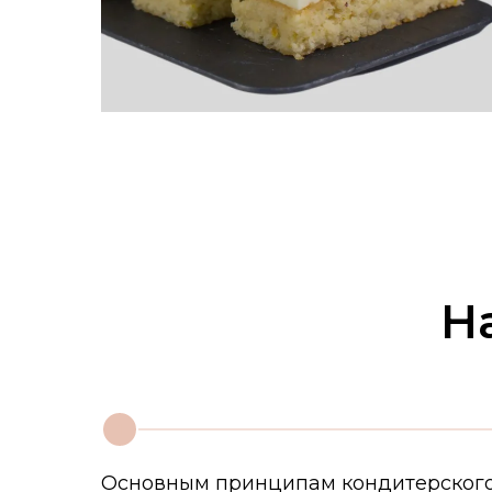
Н
1
Основным принципам кондитерског