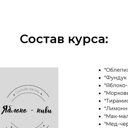
Состав курса:
"Облепи
"Фундук
"Яблоко-
"Морков
"Тирами
"Лимонн
"Мак-ма
"Мёд-чё