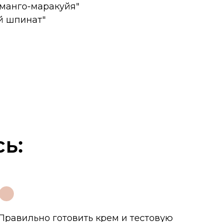
 манго-маракуйя"
й шпинат"
ь:
3
Правильно готовить крем и тестовую