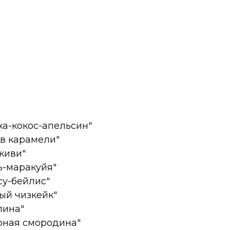
ха-кокос-апельсин"
 в карамели"
киви"
ь-маракуйя"
су-бейлис"
ый чизкейк"
лина"
рная смородина"