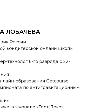
А ЛОБАЧЕВА
вик России
ой кондитерской онлайн школы
-технолог 6-го разряда с 22-
ания
нлайн-образования Getcourse
мпионата по антигравитационным
а
уши»
ожке, в журнале «Торт Деко»