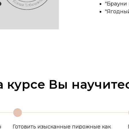
"Брауни
"Ягодны
а курсе Вы научитес
2
о
Готовить изысканные пирожные как