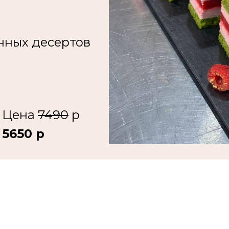
нных десертов
Цена
7490
р
5650 р