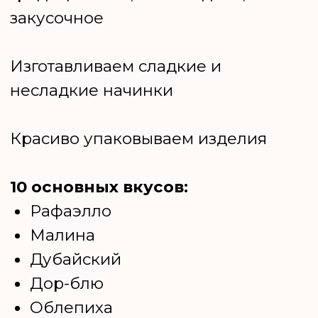
Фисташка
Закусочные несладкие орешки
+7 бонусных вкусов
от Эксперта!