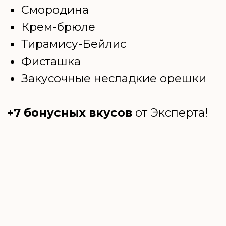
Я С ВАМИ
Марафон ведет
эксперт Ксюша
Лобачева