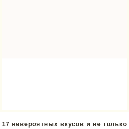
17 невероятных вкусов и не только
сладких!
3 вида теста!
И все это любимое с детства
лакомство, но по-новому!
Цена:
1990р
1590р
КУПИТЬ МАРАФОН
Что будет на