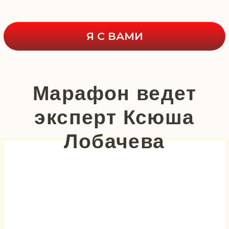
онлайн-образования ГетКурс
Судья международного
чемпионата
по антигравитационным тортам
и конкурса Тортида
Автор книги «Торт моей души»
Автор статей, фото на обложке,
в журнале «Торт Деко»
Обучила более 30 000 учеников
онлайн и на мастер-классах
Золотой призер
международного конкурса
«Кейколоджи» Индия, Мумбаи,
категория «свадебные торты»