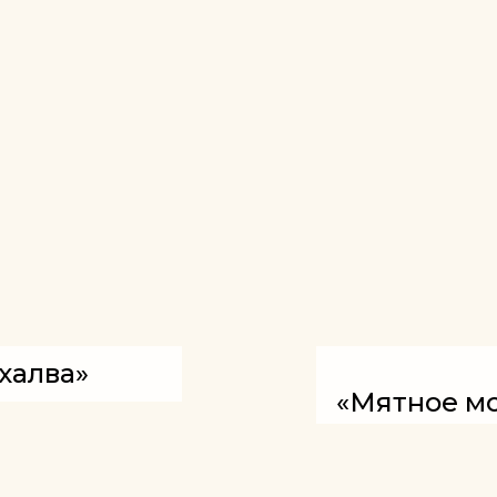
халва»
«Мятное м