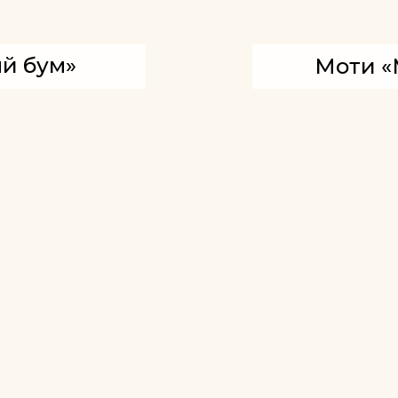
й бум»
Моти «