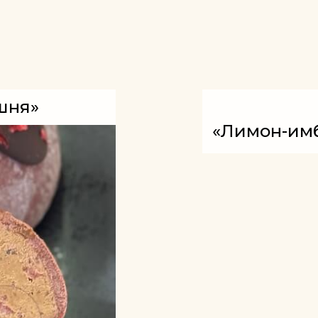
шня»
«Лимон-имб