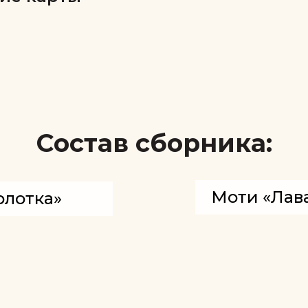
Состав сборника:
Моти «Лав
рлотка»