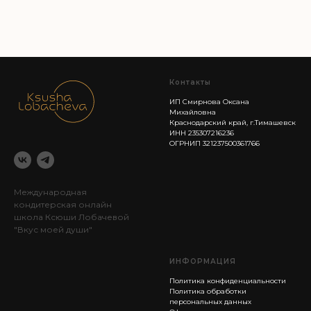
Контакты
ИП Смирнова Оксана
Михайловна
Краснодарский край, г.Тимашевск
ИНН 235307216236
ОГРНИП 321237500361766
Международная
кондитерская онлайн
школа Ксюши Лобачевой
"Вкус моей души"
ИНФОРМАЦИЯ
Политика конфиденциальности
Политика обработки
персональных данных