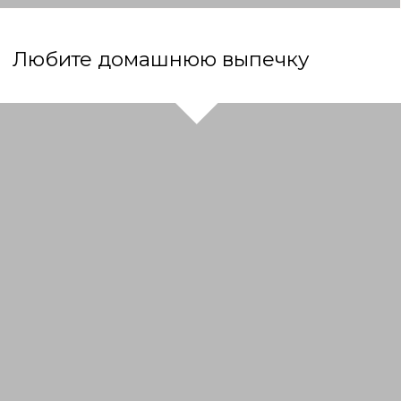
Сдобные рулеты и пирожки
Караваи
Кулич творожный дрожжевой
Кулич творожный бездрожжевой
Пасха творожно-ванильная
с апельсином
Доступ к видеоматериалам
предоставляется на 12 месяцев
КУПИТЬ