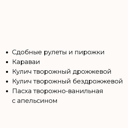
Как испечь самые вкусные
и румяные пирожки, маковый
рулет и караваи
Узнаете два способа выпечки
куличей: из дрожжевого
и бездрожжевого теста
Как правильно и красиво
упаковать свое изделие
Как правильно украсить
свадебный каравай цветами
из теста, которое держат форму
при выпечке
Научитесь готовить традиционную
творожную пасху
по оригинальному рецепту
Сможете приготовить вкусную
и стабильную помадку для
куличей