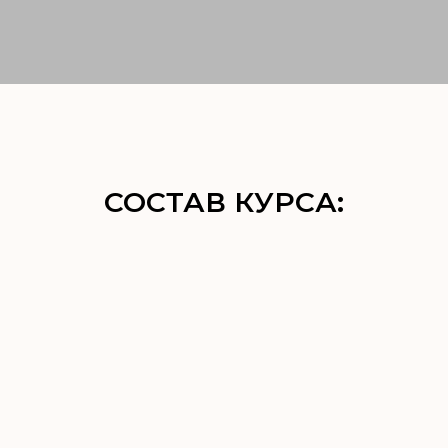
СОСТАВ КУРСА:
Все секреты и особенности
сдобного теста — дрожжевого
и бездрожжевого