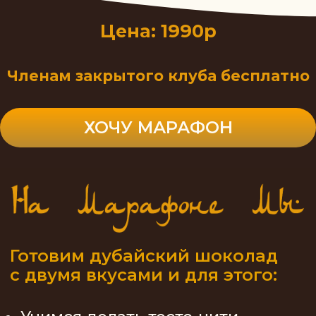
во многих десертах!
Темперируем шоколад простым
способом
Делаем фисташковую начинку
с тестом «Катаифи»
Делаем начинку «пряная карамель
с тестом Фило»
Формуем изделия несколькими
способами
наличие специальных форм —
не обязательно!