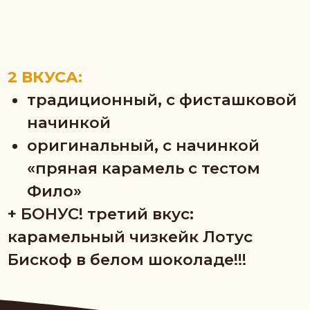
Бискоф в белом шоколаде!!!
Цена: 1990р
Членам закрытого клуба бесплатно
ХОЧУ МАРАФОН
Готовим дубайский шоколад
с двумя вкусами и для этого:
Учимся делать тесто-нити
«катаифи»
потом тесто можно применять