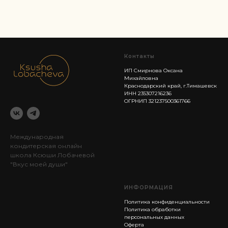
Контакты
ИП Смирнова Оксана
Михайловна
Краснодарский край, г.Тимашевск
ИНН 235307216236
ОГРНИП 321237500361766
Международная
кондитерская онлайн
школа Ксюши Лобачевой
"Вкус моей души"
ИНФОРМАЦИЯ
Политика конфиденциальности
Политика обработки
персональных данных
Оферта