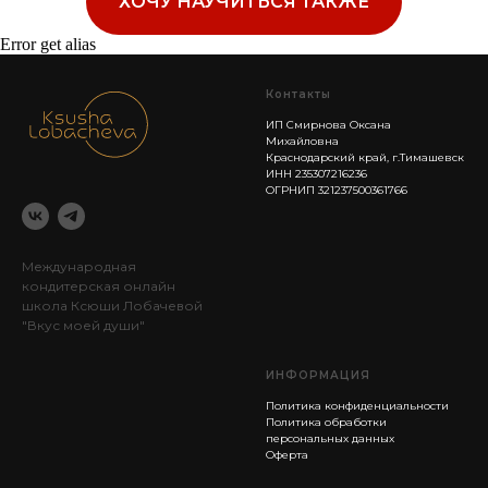
ХОЧУ НАУЧИТЬСЯ ТАКЖЕ
Error get alias
Контакты
ИП Смирнова Оксана
Михайловна
Краснодарский край, г.Тимашевск
ИНН 235307216236
ОГРНИП 321237500361766
Международная
кондитерская онлайн
школа Ксюши Лобачевой
"Вкус моей души"
ИНФОРМАЦИЯ
Политика конфиденциальности
Политика обработки
персональных данных
Оферта