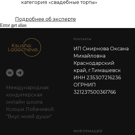
категория «свадебные торты»
Подробнее об эксперте
Error get alias
Контакты
ИП Смирнова Оксана
Михайловна
Краснодарский
край, г.Тимашевск
ИНН 235307216236
ОГРНИП
Международная
321237500361766
кондитерская
онлайн школа
Ксюши Лобачевой
"Вкус моей души"
ИНФОРМАЦИЯ